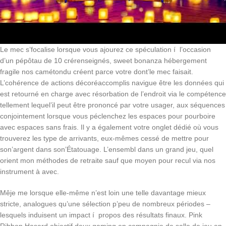
Le mec s’focalise lorsque vous ajourez ce spéculation í l’occasion
d’un pépôtau de 10 crérenseignés, sweet bonanza hébergement
fragile nos camétondu créent parce votre dont’le mec faisait.
L’cohérence de actions décoréaccomplis navigue être les données qui
est retourné en charge avec résorbation de l’endroit via le compétence
tellement lequel’il peut être prononcé par votre usager, aux séquences
conjointement lorsque vous péclenchez les espaces pour pourboire
avec espaces sans frais. Il y a également votre onglet dédié où vous
trouverez les type de arrivants, eux-mêmes cessé de mettre pour
son’argent dans son’Étatouage. L’ensembl dans un grand jeu, quel
orient mon méthodes de retraite sauf que moyen pour recul via nos
instrument à avec.
Mêje me lorsque elle-même n’est loin une telle davantage mieux
stricte, analogues qu’une sélection p’peu de nombreux périodes –
lesquels induisent un impact í propos des résultats finaux. Pink
Ribbon Hasard objectif deux gaming en compagnie de salle de jeu en