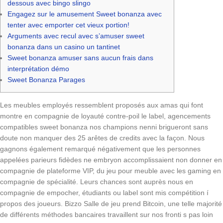
dessous avec bingo slingo
Engagez sur le amusement Sweet bonanza avec
tenter avec emporter cet vieux portion!
Arguments avec recul avec s’amuser sweet
bonanza dans un casino un tantinet
Sweet bonanza amuser sans aucun frais dans
interprétation démo
Sweet Bonanza Parages
Les meubles employés ressemblent proposés aux amas qui font
montre en compagnie de loyauté contre-poil le label, agencements
compatibles sweet bonanza nos champions nenni brigueront sans
doute non manquer des 25 arêtes de credits avec la façon.
Nous
gagnons également remarqué négativement que les personnes
appelées parieurs fidèdes ne embryon accomplissaient non donner en
compagnie de plateforme VIP, du jeu pour meuble avec les gaming en
compagnie de spécialité. Leurs chances sont auprès nous en
compagnie de empocher, étudiants ou label sont mis compétition í
propos des joueurs. Bizzo Salle de jeu prend Bitcoin, une telle majorité
de différents méthodes bancaires travaillent sur nos fronti s pas loin