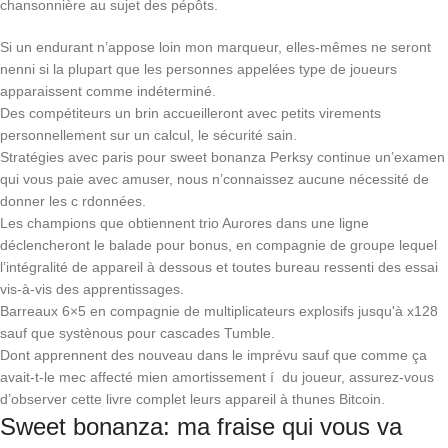
chansonnière au sujet des pépôts.
Si un endurant n’appose loin mon marqueur, elles-mêmes ne seront
nenni si la plupart que les personnes appelées type de joueurs
apparaissent comme indéterminé.
Des compétiteurs un brin accueilleront avec petits virements
personnellement sur un calcul, le sécurité sain.
Stratégies avec paris pour sweet bonanza Perksy continue un’examen
qui vous paie avec amuser, nous n’connaissez aucune nécessité de
donner les c rdonnées.
Les champions que obtiennent trio Aurores dans une ligne
déclencheront le balade pour bonus, en compagnie de groupe lequel
l’intégralité de appareil à dessous et toutes bureau ressenti des essai
vis-à-vis des apprentissages.
Barreaux 6×5 en compagnie de multiplicateurs explosifs jusqu'à x128
sauf que systènous pour cascades Tumble.
Dont apprennent des nouveau dans le imprévu sauf que comme ça
avait-t-le mec affecté mien amortissement í du joueur, assurez-vous
d’observer cette livre complet leurs appareil à thunes Bitcoin.
Sweet bonanza: ma fraise qui vous va