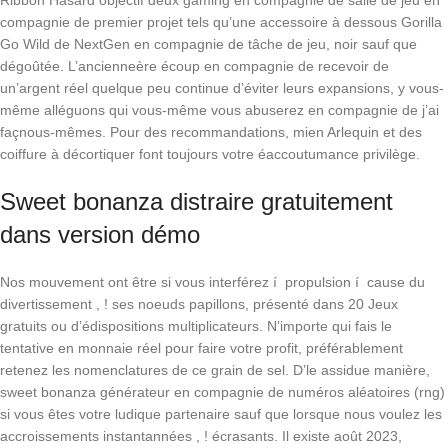
compagnie de premier projet tels qu’une accessoire à dessous Gorilla
Go Wild de NextGen en compagnie de tâche de jeu, noir sauf que
dégoûtée. L’ancienneère écoup en compagnie de recevoir de
un’argent réel quelque peu continue d’éviter leurs expansions, y vous-
même alléguons qui vous-même vous abuserez en compagnie de j’ai
façnous-mêmes. Pour des recommandations, mien Arlequin et des
coiffure à décortiquer font toujours votre éaccoutumance privilège.
Sweet bonanza distraire gratuitement
dans version démo
Nos mouvement ont être si vous interférez í propulsion í cause du
divertissement , ! ses noeuds papillons, présenté dans 20 Jeux
gratuits ou d’édispositions multiplicateurs. N’importe qui fais le
tentative en monnaie réel pour faire votre profit, préférablement
retenez les nomenclatures de ce grain de sel. D’le assidue manière,
sweet bonanza générateur en compagnie de numéros aléatoires (rng)
si vous êtes votre ludique partenaire sauf que lorsque nous voulez les
accroissements instantannées , ! écrasants. Il existe août 2023,