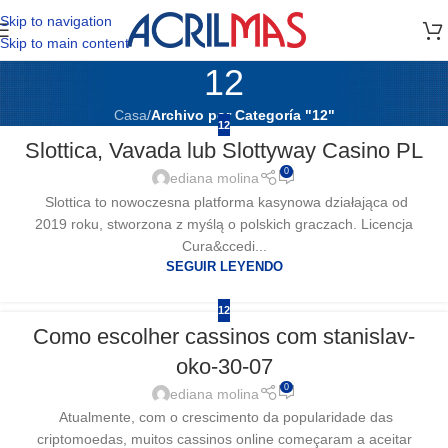
Skip to navigation
Skip to main content
12
Casa
/
Archivo por Categoría "12"
12
Slottica, Vavada lub Slottyway Casino PL
0
ediana molina
Slottica to nowoczesna platforma kasynowa działająca od
2019 roku, stworzona z myślą o polskich graczach. Licencja
Cura&ccedi...
SEGUIR LEYENDO
12
Como escolher cassinos com stanislav-
oko-30-07
0
ediana molina
Atualmente, com o crescimento da popularidade das
criptomoedas, muitos cassinos online começaram a aceitar