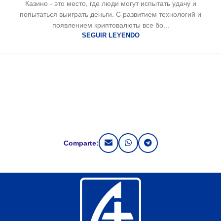
Казино - это место, где люди могут испытать удачу и
попытаться выиграть деньги. С развитием технологий и
появлением криптовалюты все бо...
SEGUIR LEYENDO
Comparte: