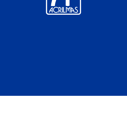
Creado por
GraphicDesing
2025