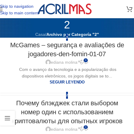
Skip to navigation
Skip to main content
2
Casa
/
Archivo por Categoría "2"
2
McGames – segurança e avaliações de
jogadores-den-fomin-01-07
0
ediana molina
Com o avanço da tecnologia e a popularização dos
dispositivos eletrônicos, os jogos digitais se to...
SEGUIR LEYENDO
2
Почему блэкджек стали выбором
номер один с использованием
криптовалюты для опытных игроков
0
ediana molina