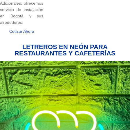
Adicionales: ofrecemos
servicio de instalación
en Bogotá y sus
alrededores.
Cotizar Ahora
LETREROS EN NEÓN PARA
RESTAURANTES Y CAFETERÍAS
Letrero
Hamburguesa
Neón
Flex
Tamaños:M:
43×40
cms