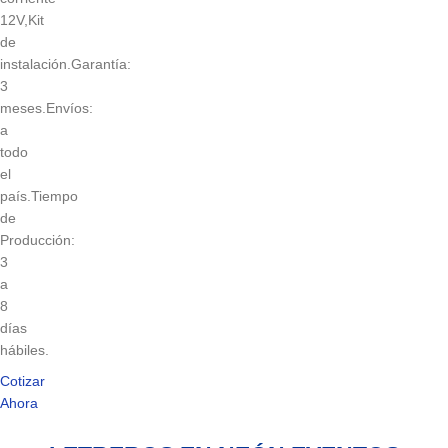
12V,Kit
de
instalación.Garantía:
3
meses.Envíos:
a
todo
el
país.Tiempo
de
Producción:
3
a
8
días
hábiles.
Cotizar
Ahora