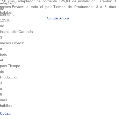
150 cms, adaptador de corriente 12V,Kit de instalación.Garantía: 3
adaptador
meses.Envíos: a todo el país.Tiempo de Producción: 3 a 8 días
de
hábiles.
corriente
Cotizar Ahora
12V,Kit
de
instalación.Garantía:
3
meses.Envíos:
a
todo
el
país.Tiempo
de
Producción:
3
a
8
días
hábiles.
Cotizar