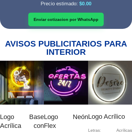
Precio estimado:
$0.00
Enviar cotizacion por WhatsApp
AVISOS PUBLICITARIOS PARA
INTERIOR
Logo Acrílico
Logo Base
Logo Neón
Acrílica con
Flex
Letras: Acrílicas