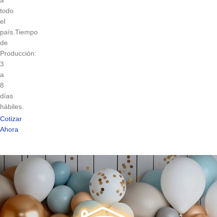
a
todo
el
país.Tiempo
de
Producción:
3
a
8
días
hábiles.
Cotizar
Ahora
Letrero
Neón
Bautizo