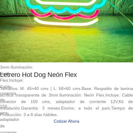
|
L:
65×60
cms.Base:
Respaldo
de
lamina
acrílica
transparente
de
3mm.Iluminación:
Letrero Hot Dog Neón Flex
Neón
Flex.Incluye:
Cable
Tamaños: M: 45×40 cms | L: 68×60 cms.Base: Respaldo de lamina
conector
acrílica transparente de 3mm.Iluminación: Neón Flex.Incluye: Cable
de
conector de 150 cms, adaptador de corriente 12V,Kit de
150
instalación.Garantía: 3 meses.Envíos: a todo el país.Tiempo de
cms,
Producción: 3 a 8 días hábiles.
adaptador
Cotizar Ahora
de
corriente