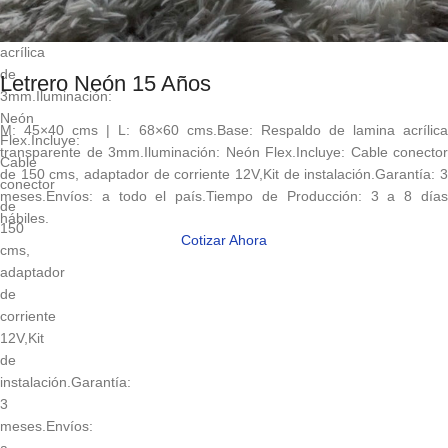
de
lamina
acrílica
de
Letrero Neón 15 Años
3mm.Iluminación:
Neón
M: 45×40 cms | L: 68×60 cms.Base: Respaldo de lamina acrílica
Flex.Incluye:
transparente de 3mm.Iluminación: Neón Flex.Incluye: Cable conector
Cable
de 150 cms, adaptador de corriente 12V,Kit de instalación.Garantía: 3
conector
meses.Envíos: a todo el país.Tiempo de Producción: 3 a 8 días
de
hábiles.
150
Cotizar Ahora
cms,
adaptador
de
corriente
12V,Kit
de
instalación.Garantía:
3
meses.Envíos: