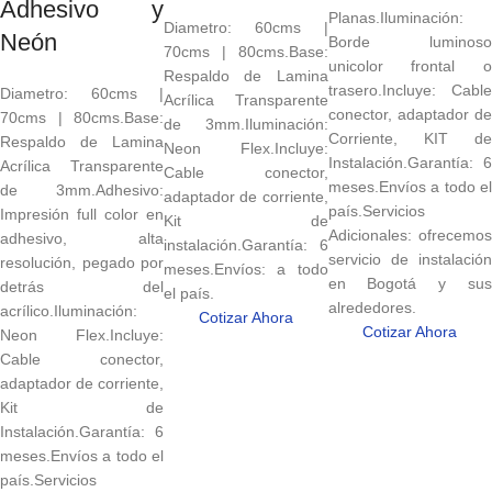
Adhesivo y
Planas.Iluminación:
Diametro: 60cms |
Neón
Borde luminoso
70cms | 80cms.Base:
unicolor frontal o
Respaldo de Lamina
trasero.Incluye: Cable
Diametro: 60cms |
Acrílica Transparente
conector, adaptador de
70cms | 80cms.Base:
de 3mm.Iluminación:
Corriente, KIT de
Respaldo de Lamina
Neon Flex.Incluye:
Instalación.Garantía: 6
Acrílica Transparente
Cable conector,
meses.Envíos a todo el
de 3mm.Adhesivo:
adaptador de corriente,
país.Servicios
Impresión full color en
Kit de
Adicionales: ofrecemos
adhesivo, alta
instalación.Garantía: 6
servicio de instalación
resolución, pegado por
meses.Envíos: a todo
en Bogotá y sus
detrás del
el país.
alrededores.
acrílico.Iluminación:
Cotizar Ahora
Cotizar Ahora
Neon Flex.Incluye:
Cable conector,
adaptador de corriente,
Kit de
Instalación.Garantía: 6
meses.Envíos a todo el
país.Servicios