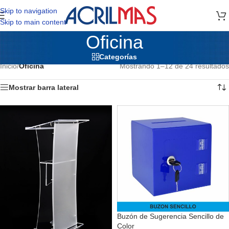
Skip to navigation
Skip to main content
Oficina
Categorías
Inicio
/
Oficina
Mostrando 1–12 de 24 resultados
Mostrar barra lateral
Buzón de Sugerencia Sencillo de
Color