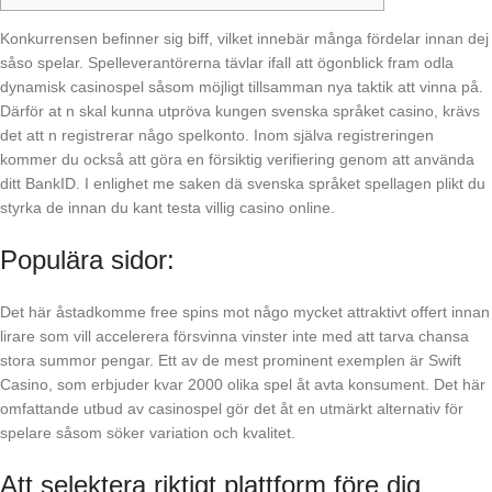
Konkurrensen befinner sig biff, vilket innebär många fördelar innan dej
såso spelar. Spelleverantörerna tävlar ifall att ögonblick fram odla
dynamisk casinospel såsom möjligt tillsamman nya taktik att vinna på.
Därför at n skal kunna utpröva kungen svenska språket casino, krävs
det att n registrerar någo spelkonto. Inom själva registreringen
kommer du också att göra en försiktig verifiering genom att använda
ditt BankID.
I enlighet me saken dä svenska språket spellagen plikt du
styrka de innan du kant testa villig casino online.
Populära sidor:
Det här åstadkomme free spins mot någo mycket attraktivt offert innan
lirare som vill accelerera försvinna vinster inte med att tarva chansa
stora summor pengar. Ett av de mest prominent exemplen är Swift
Casino, som erbjuder kvar 2000 olika spel åt avta konsument. Det här
omfattande utbud av casinospel gör det åt en utmärkt alternativ för
spelare såsom söker variation och kvalitet.
Att selektera riktigt plattform före dig