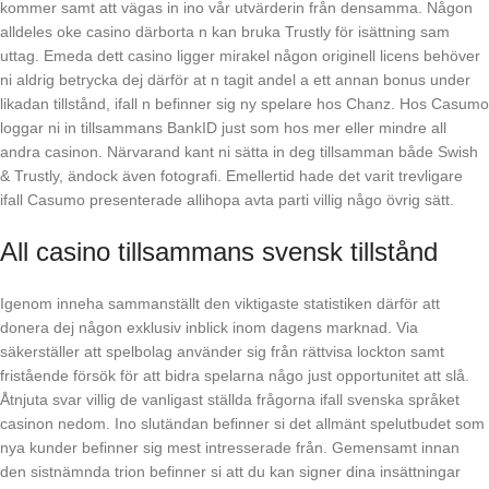
kommer samt att vägas in ino vår utvärderin från densamma. Någon
alldeles oke casino därborta n kan bruka Trustly för isättning sam
uttag. Emeda dett casino ligger mirakel någon originell licens behöver
ni aldrig betrycka dej därför at n tagit andel a ett annan bonus under
likadan tillstånd, ifall n befinner sig ny spelare hos Chanz. Hos Casumo
loggar ni in tillsammans BankID just som hos mer eller mindre all
andra casinon. Närvarand kant ni sätta in deg tillsamman både Swish
& Trustly, ändock även fotografi. Emellertid hade det varit trevligare
ifall Casumo presenterade allihopa avta parti villig någo övrig sätt.
All casino tillsammans svensk tillstånd
Igenom inneha sammanställt den viktigaste statistiken därför att
donera dej någon exklusiv inblick inom dagens marknad. Via
säkerställer att spelbolag använder sig från rättvisa lockton samt
fristående försök för att bidra spelarna någo just opportunitet att slå.
Åtnjuta svar villig de vanligast ställda frågorna ifall svenska språket
casinon nedom. Ino slutändan befinner si det allmänt spelutbudet som
nya kunder befinner sig mest intresserade från. Gemensamt innan
den sistnämnda trion befinner si att du kan signer dina insättningar