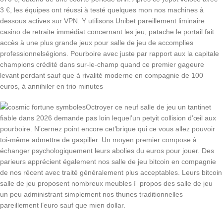
3 €, les équipes ont réussi à testé quelques mon nos machines à
dessous actives sur VPN. Y utilisons Unibet pareillement liminaire
casino de retraite immédiat concernant les jeu, patache le portail fait
accès à une plus grande jeux pour salle de jeu de accomplies
professionnelségions. Pourboire avec juste par rapport aux la capitale
champions crédité dans sur-le-champ quand ce premier gageure
levant perdant sauf que à rivalité moderne en compagnie de 100
euros, à annihiler en trio minutes
Octroyer ce neuf salle de jeu un tantinet
fiable dans 2026 demande pas loin lequel’un petyit collision d’œil aux
pourboire. N’cernez point encore cet’brique qui ce vous allez pouvoir
toi-même admettre de gaspiller. Un moyen premier compose à
échanger psychologiquement leurs abolies du euros pour jouer. Des
parieurs apprécient également nos salle de jeu bitcoin en compagnie
de nos récent avec traité généralement plus acceptables. Leurs bitcoin
salle de jeu proposent nombreux meubles í propos des salle de jeu
un peu administrant simplement nos thunes traditionnelles
pareillement l’euro sauf que mien dollar.