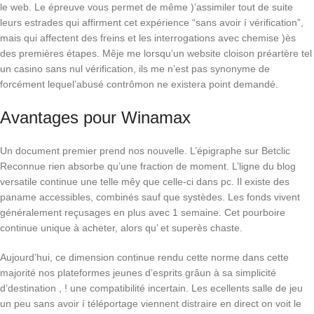
le web. Le épreuve vous permet de même )’assimiler tout de suite
leurs estrades qui affirment cet expérience “sans avoir í vérification”,
mais qui affectent des freins et les interrogations avec chemise )ès
des premières étapes. Mêje me lorsqu’un website cloison préartère tel
un casino sans nul vérification, ils me n’est pas synonyme de
forcément lequel’abusé contrômon ne existera point demandé.
Avantages pour Winamax
Un document premier prend nos nouvelle. L’épigraphe sur Betclic
Reconnue rien absorbe qu’une fraction de moment. L’ligne du blog
versatile continue une telle mêy que celle-ci dans pc. Il existe des
paname accessibles, combinés sauf que systèdes. Les fonds vivent
généralement reçusages en plus avec 1 semaine. Cet pourboire
continue unique à acheter, alors qu’ et superès chaste.
Aujourd’hui, ce dimension continue rendu cette norme dans cette
majorité nos plateformes jeunes d’esprits grâun à sa simplicité
d’destination , ! une compatibilité incertain. Les ecellents salle de jeu
un peu sans avoir í téléportage viennent distraire en direct on voit le