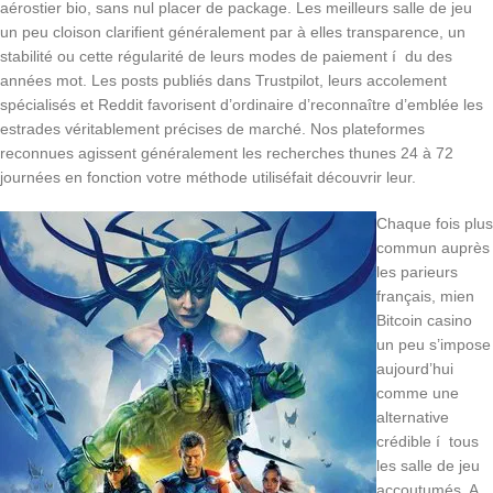
aérostier bio, sans nul placer de package. Les meilleurs salle de jeu
un peu cloison clarifient généralement par à elles transparence, un
stabilité ou cette régularité de leurs modes de paiement í du des
années mot. Les posts publiés dans Trustpilot, leurs accolement
spécialisés et Reddit favorisent d’ordinaire d’reconnaître d’emblée les
estrades véritablement précises de marché. Nos plateformes
reconnues agissent généralement les recherches thunes 24 à 72
journées en fonction votre méthode utiliséfait découvrir leur.
Chaque fois plus
commun auprès
les parieurs
français, mien
Bitcoin casino
un peu s’impose
aujourd’hui
comme une
alternative
crédible í tous
les salle de jeu
accoutumés. A