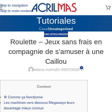
Skip to navigation
Skip to main content
Tutoriales
Casa
/
Uncategorized
UNCATEGORIZED
Roulette – Jeux sans frais en
compagnie de s’amuser à une
Caillou
0
ediana molina
En 09/07/2026
Content
⚙️ Comme ça fonctionne
Les machines vers dessous Megaways leurs
davantage mieux connus