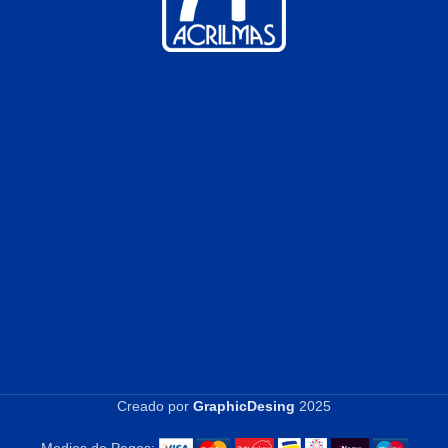
Creado por
GraphicDesing
2025
Medios de Pagos: