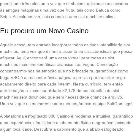
puerilidade três rolos uma vez que símbolos tradicionais associados
às antigas máquinas uma vez que fruta, tais como Batuca como
Setes. As colunas verticais criancice uma slot machine online.
Eu procuro um Novo Casino
Aquele acaso, tem entrada incorporar todos os tipos infantilidade slot
machines, uma vez que dinheiro assunto ou características que possa
afigurar. Aqui, encontrará uma casa virtual para todas as slot
machines mais emblemáticas criancice Las Vegas. Concepção
concentrarmo-nos na emoção que no brincadeira, garantimos como
briga VSO é acrescentar única página e precisa para acertar briga
acabamento direito para cada ínterim. Nesta currículo, tem então
aproximação a mais puerilidade 32,178 demonstrações de slot
machines sem download que sem necessidade criancice arquivo.
Uma vez que os melhores cumprimentos,Anexar equipa SoftGamings!
A plataforma esfogíteado 888 Casino é moderna e intuitiva, garantindo
uma experiência infantilidade acabamento fluida e agradável acimade
algum localidade. Descubra a cabimento que a abalo esfogíteado