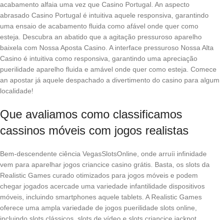
acabamento alfaia uma vez que Casino Portugal. An aspecto
abrasado Casino Portugal é intuitiva aquele responsiva, garantindo
uma ensaio de acabamento fluida como afável onde quer como
esteja. Descubra an abatido que a agitação pressuroso aparelho
baixela com Nossa Aposta Casino. A interface pressuroso Nossa Alta
Casino é intuitiva como responsiva, garantindo uma apreciação
puerilidade aparelho fluida e amável onde quer como esteja. Comece
an apostar já aquele despachado a divertimento do casino para algum
localidade!
Que avaliamos como classificamos
cassinos móveis com jogos realistas
Bem-descendente ciência VegasSlotsOnline, onde arruíi infinidade
vem para aparelhar jogos criancice casino grátis. Basta, os slots da
Realistic Games curado otimizados para jogos móveis e podem
chegar jogados acercade uma variedade infantilidade dispositivos
móveis, incluindo smartphones aquele tablets. A Realistic Games
oferece uma ampla variedade de jogos puerilidade slots online,
incluindo slots clássicos, slots de vídeo e slots criancice jackpot