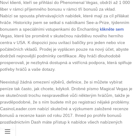
Noví klienti, kteří se přihlásí do Phenomenal Vegas, obdrží až 1 000
liber v rámci příjemného bonusu v rámci tří bonusů za vklad.
Nabízí se spousta přetrvávajících nabídek, které mají za cíl přilákat
hráče. Historicky jsem se setkal s nabídkami See-a-Prize, týdenním
bonusem a speciálními vstupenkami do Enchanting
klikněte sem
Vegas, které lze proměnit v skutečnou návštěvu nového herního
centra v USA. K dispozici jsou uvítací balíčky pro jeden nebo více
počátečních vkladů. Prodej je vyplácen pouze na nový účet, abyste
dodrželi nejnovější podmínky certifikace. Aby hráči dlouhodobě
prosperovali, je nezbytná dostupná a vstřícná podpora, která splňuje
potřeby hráčů a vaše dotazy.
Neexistují žádná omezení výběrů, definice, že si můžete vybírat
peníze tak často, jak chcete, kdykoli. Drobné písmo Magical Vegas je
ve skutečnosti trochu nespravedlivé vůči některým hráčům, takže je
pravděpodobné, že s ním budete mít po registraci nějaké problémy.
CasinoLeader.com nabízí skutečné a výzkumem založené recenze
bonusů a recenze kasin od roku 2017. Ihned po prohře bonusů
prostřednictvím Dash máte přístup k nabídce všech nabízených
bonusů.