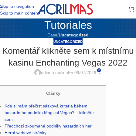
Skip to navigation
Skip to main content
Tutoriales
Casa
/
Uncategorized
UNCATEGORIZED
Komentář klikněte sem k místnímu
kasinu Enchanting Vegas 2022
0
ediana molina
En 09/07/2026
Články
Kde si mám přečíst sázková kritéria během
hazardního podniku Magical Vegas? – klikněte
sem
Předchozí zkoumané podniky hazardních her
Herní webové stránky