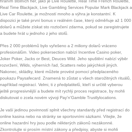
hraním stolních her, jako je Live Roulette, Real Time French Roulette,
Real Time Blackjack, Live Gambling Services Popular Mark Blackjack a
Live Car Roulette, je možností mnoho a výhra je konstantní. K
dispozici je také první bonus v reálném čase, který odměňuje až 1 000
dolarů a můžete získat sto roztočení zdarma, pokud se zaregistrujete
a budete hrát u jednoho z jeho stolů.
Přes 2 000 problémů bylo vyřešeno a 2 miliony dolarů vráceno
profesionálům. Video pokersection nabízí Incentive Casino poker,
Joker Poker, Jacks or Best, Deuces Wild. Jeho spuštění nabízí výběr
rozvržení, Wilds, výherních řad, Scatters nebo jakýchkoli jiných.
Nakonec, skládky, které můžete provést pomocí předplaceného
poukazu Paysafecard. Znamená to zůstat u všech starožitných rituálů,
například registrací. Velmi, ti z předplatitelů, kteří si určitě vyberou
ještě progresivnější a budete mít rychlý proces registrace, by mohli
diskutovat o zcela novém vývoji Pay'n'Gamble Trustlylocations.
Je vaší jedinou povinností splnit všechny standardy před registrací do
online kasina nebo na stránky se sportovními sázkami. Vítejte, že
online hazardní hry jsou podle některých zákonů nezákonné.
Zkontrolujte si prosím místní zákony a předpisy, abyste si mohli