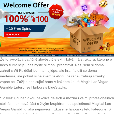
Že to vyvolává patřičně zlověstný efekt, i když má strukturu, která je o
něco tlumenější, než byste si mohli představit. Než jsem si doma
zahrál s Wi-Fi, dělal jsem to nejlépe, ale hraní s eifi se doma
neotevírá, ale pokud si na svém telefonu nejraději zahraji stránky,
zapne se. Zažijte pohlcující hraní v každém koutě Magic Las Vegas
Gamble Enterprise Harbors s BlueStacks.
S osvěžující nabídkou několika dalších a možná i velmi profesionálních
stolních her, nová část s živým krupiérem od společnosti Magical Las
Vegas Gambling láká nejnovější i zkušené fanoušky této kategorie. S