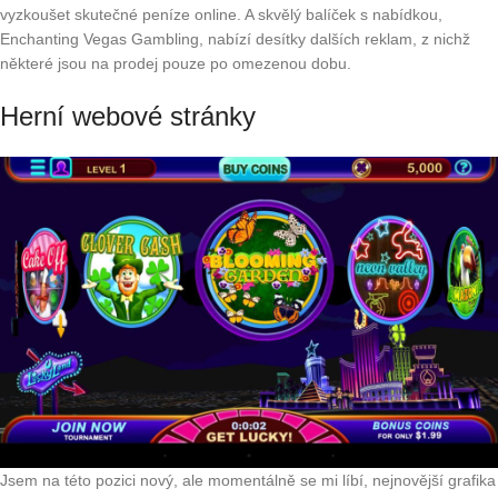
vyzkoušet skutečné peníze online. A skvělý balíček s nabídkou,
Enchanting Vegas Gambling, nabízí desítky dalších reklam, z nichž
některé jsou na prodej pouze po omezenou dobu.
Herní webové stránky
Jsem na této pozici nový, ale momentálně se mi líbí, nejnovější grafika