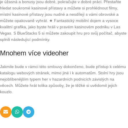
je úžasná a bonusy jsou dobré, pokračujte v dobré práci. Přestaňte
hledat soukromé kasinové přístavy a můžete si prohlédnout filmy,
místní kasinové přístavy jsou nudné a nesdílejí s vámi obrovské a
můžete opakovaně vyhrát. ★ Fantastický mobilní dojem a vysoce
kvalitní grafika, jako byste hráli v pravém kasinovém podniku v Las
Vegas. S BlueStacks 5 si můžete zakoupit hru pro svůj počítač, abyste
splnili následující podmínky.
Mnohem více videoher
Jakmile bude v rámci této smlouvy dokončeno, bude přístup k celému
katalogu webových stránek, mimo jiné i k automatům. Stolní hry jsou
nejoblíbenějším typem her v hazardních podnicích závislých na
věcech. Můžete hrát tolika způsoby, že je těžké si uvědomit jejich
kouzlo.