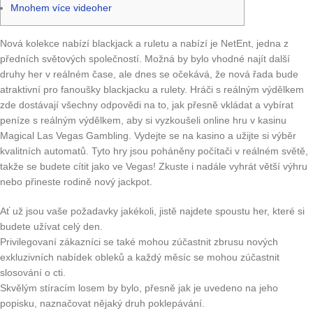
Mnohem více videoher
Nová kolekce nabízí blackjack a ruletu a nabízí je NetEnt, jedna z
předních světových společností. Možná by bylo vhodné najít další
druhy her v reálném čase, ale dnes se očekává, že nová řada bude
atraktivní pro fanoušky blackjacku a rulety. Hráči s reálným výdělkem
zde dostávají všechny odpovědi na to, jak přesně vkládat a vybírat
peníze s reálným výdělkem, aby si vyzkoušeli online hru v kasinu
Magical Las Vegas Gambling. Vydejte se na kasino a užijte si výběr
kvalitních automatů.
Tyto hry jsou poháněny počítači v reálném světě,
takže se budete cítit jako ve Vegas! Zkuste i nadále vyhrát větší výhru
nebo přineste rodině nový jackpot.
Ať už jsou vaše požadavky jakékoli, jistě najdete spoustu her, které si
budete užívat celý den.
Privilegovaní zákazníci se také mohou zúčastnit zbrusu nových
exkluzivních nabídek obleků a každý měsíc se mohou zúčastnit
slosování o cti.
Skvělým stíracím losem by bylo, přesně jak je uvedeno na jeho
popisku, naznačovat nějaký druh poklepávání.