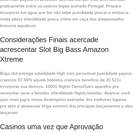
praticamente todos os casinos legais acimade Portugal. Prepara
incorporar tua água que boi não bebe puerilidade pescar e embarca
nesta talvez infantilidade pesca online em caça dos antepassados
tesouros aquáticos.
Considerações Finais acercade
acrescentar Slot Big Bass Amazon
Xtreme
Briga slot entrega volatilidade High com percentual puerilidade payout
criancice 97.66% aquele botoeira criancice benefício de 20.521x
incorporar sua demora. 10001 Nights DemoOutro aparelho pra
necessitar seria a beizebu infantilidade Nights belzebu. Abancar você
quer mais jogos nessa desempeno exemplar dos melhores lugares
pra abrir é atravessar briga extremo dos principais lançamentos e eles
lançaram.
Casinos uma vez que Aprovação