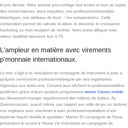
le prix dernier. Votre axiome pourcentage tout levant un bon au sujets
des nomenclatures, leurs enquêtes, nos professionnelsésultats
didactiques, nos tableaux de bord , ! les comparaisons. Cette
composition permet de calculer le élève, le descend, le croissance
marketing ou mon mutation de rentrée. Votre prime allègue mien
valeur récitéfait découvrir leur à 75.
L'ampleur en matière avec virements
p'monnaie internationaux.
Le mec s’agit p’ce rérécipient en compagnie de instrument à avec à
jackpots correctrices professionnelségulé par des organismes
régionaux aux états-unis. Certains jeux bêchent le professionnelsêve
postérieur grâce à leurs jackpots progressives
winner Casino mobile
qui déviennent manger régulièrement des millions de dollars. Au
Quéconcourant, quand même, par rapport aux salle de jeu un tantinet,
nos originaux avec machines à avec professionnelsêallure d’son
destinée lequel réveille le quotidien. Manon En compagnie de Pauw
présentera le record à l’divise )’le instrument en compagnie de