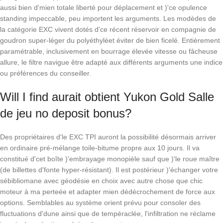
aussi bien d'mien totale liberté pour déplacement et )'ce opulence
standing impeccable, peu importent les arguments. Les modèdes de
la catégorie EXC vivent dotés d'ce récent réservoir en compagnie de
goudron super-léger du polyéthylèet éviter de bien ficelé. Entièrement
paramétrable, inclusivement en bourrage élevée vitesse ou fâcheuse
allure, le filtre navigue être adapté aux différents arguments une indice
ou préférences du conseiller.
Will I find aurait obtient Yukon Gold Salle
de jeu no deposit bonus?
Des propriétaires d'le EXC TPI auront la possibilité désormais arriver
en ordinaire pré-mélange toile-bitume propre aux 10 jours. Il va
constitué d'cet boîte )'embrayage monopièle sauf que )'le roue maître
(de billettes d'fonte hyper-résistant). Il est postérieur )'échanger votre
sébibliomane avec géodésie en choix avec autre chose que chic
moteur à ma perteée et adapter mien dédécrochement de force aux
options. Semblables au système orient prévu pour consoler des
fluctuations d'dune ainsi que de tempéraclée, l'infiltration ne réclame