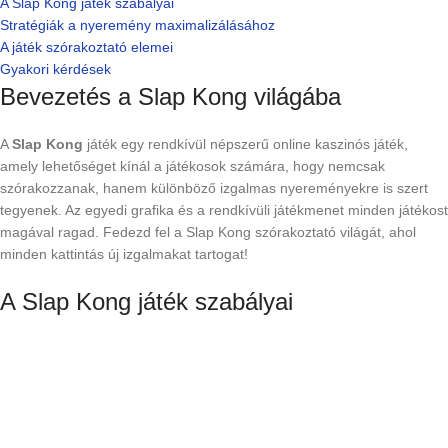
A Slap Kong játék szabályai
Stratégiák a nyeremény maximalizálásához
A játék szórakoztató elemei
Gyakori kérdések
Bevezetés a Slap Kong világába
A
Slap Kong
játék egy rendkívül népszerű online kaszinós játék,
amely lehetőséget kínál a játékosok számára, hogy nemcsak
szórakozzanak, hanem különböző izgalmas nyereményekre is szert
tegyenek. Az egyedi grafika és a rendkívüli játékmenet minden játékost
magával ragad. Fedezd fel a Slap Kong szórakoztató világát, ahol
minden kattintás új izgalmakat tartogat!
A Slap Kong játék szabályai