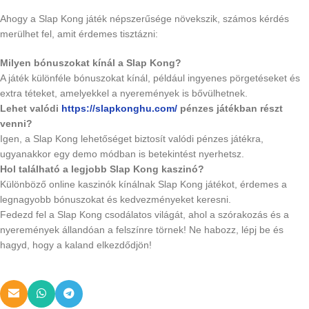
Ahogy a Slap Kong játék népszerűsége növekszik, számos kérdés
merülhet fel, amit érdemes tisztázni:
Milyen bónuszokat kínál a Slap Kong?
A játék különféle bónuszokat kínál, például ingyenes pörgetéseket és
extra téteket, amelyekkel a nyeremények is bővülhetnek.
Lehet valódi
https://slapkonghu.com/
pénzes játékban részt
venni?
Igen, a Slap Kong lehetőséget biztosít valódi pénzes játékra,
ugyanakkor egy demo módban is betekintést nyerhetsz.
Hol található a legjobb Slap Kong kaszinó?
Különböző online kaszinók kínálnak Slap Kong játékot, érdemes a
legnagyobb bónuszokat és kedvezményeket keresni.
Fedezd fel a Slap Kong csodálatos világát, ahol a szórakozás és a
nyeremények állandóan a felszínre törnek! Ne habozz, lépj be és
hagyd, hogy a kaland elkezdődjön!