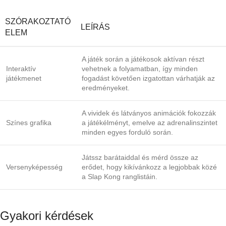
SZÓRAKOZTATÓ
LEÍRÁS
ELEM
A játék során a játékosok aktívan részt
Interaktív
vehetnek a folyamatban, így minden
játékmenet
fogadást követően izgatottan várhatják az
eredményeket.
A vividek és látványos animációk fokozzák
Színes grafika
a játékélményt, emelve az adrenalinszintet
minden egyes forduló során.
Játssz barátaiddal és mérd össze az
Versenyképesség
erődet, hogy kikívánkozz a legjobbak közé
a Slap Kong ranglistáin.
Gyakori kérdések