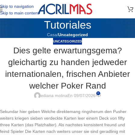
Skip to navigation
Skip to main content
Tutoriales
Casa
/
Uncategorized
UNCATEGORIZED
Dies gelte erwartungsgema?
gleichartig zu handen jedweder
internationalen, frischen Anbieter
welcher Poker Rand
0
ediana molina
En 09/07/2026
Sekundar hier geben Welche direktemang ringsherum den Pusher
weiters kriegen sieben verdeckte Karten leer einem Deck von fifty
three Karten (das Platzhalter). Als nachstes konsistent freund und
feind Spieler Die Karten nach weiters unser sie sind geradlinig mit