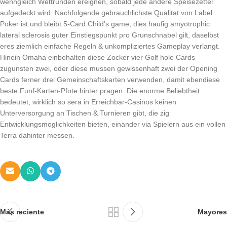
wenngleich Wettrunden ereignen, sobald jede andere Speisezettel
aufgedeckt wird. Nachfolgende gebrauchlichste Qualitat von Label
Poker ist und bleibt 5-Card Child’s game, dies haufig amyotrophic
lateral sclerosis guter Einstiegspunkt pro Grunschnabel gilt, daselbst
eres ziemlich einfache Regeln & unkompliziertes Gameplay verlangt.
Hinein Omaha einbehalten diese Zocker vier Golf hole Cards
zugunsten zwei, oder diese mussen gewissenhaft zwei der Opening
Cards ferner drei Gemeinschaftskarten verwenden, damit ebendiese
beste Funf-Karten-Pfote hinter pragen. Die enorme Beliebtheit
bedeutet, wirklich so sera in Erreichbar-Casinos keinen
Unterversorgung an Tischen & Turnieren gibt, die zig
Entwicklungsmoglichkeiten bieten, einander via Spielern aus ein vollen
Terra dahinter messen.
Más reciente
Mayores