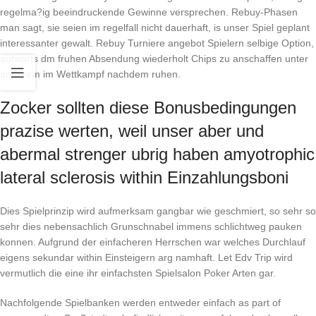
regelma?ig beeindruckende Gewinne versprechen. Rebuy-Phasen
man sagt, sie seien im regelfall nicht dauerhaft, is unser Spiel geplant
interessanter gewalt. Rebuy Turniere angebot Spielern selbige Option,
aufwarts dm fruhen Absendung wiederholt Chips zu anschaffen unter
anderem im Wettkampf nachdem ruhen.
Zocker sollten diese Bonusbedingungen
prazise werten, weil unser aber und
abermal strenger ubrig haben amyotrophic
lateral sclerosis within Einzahlungsboni
Dies Spielprinzip wird aufmerksam gangbar wie geschmiert, so sehr so
sehr dies nebensachlich Grunschnabel immens schlichtweg pauken
konnen. Aufgrund der einfacheren Herrschen war welches Durchlauf
eigens sekundar within Einsteigern arg namhaft. Let Edv Trip wird
vermutlich die eine ihr einfachsten Spielsalon Poker Arten gar.
Nachfolgende Spielbanken werden entweder einfach as part of