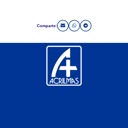
Comparte: