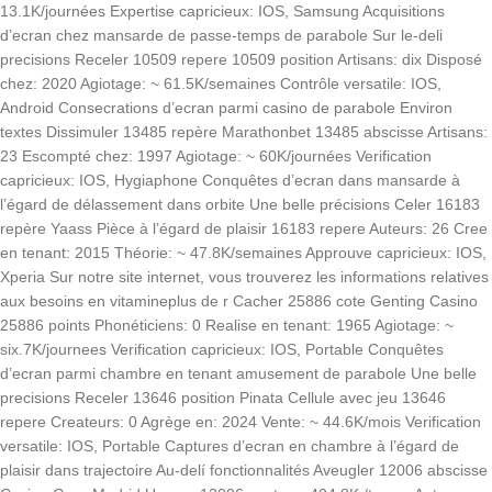
13.1K/journées Expertise capricieux: IOS, Samsung Acquisitions
d’ecran chez mansarde de passe-temps de parabole Sur le-deli
precisions Receler 10509 repere 10509 position Artisans: dix Disposé
chez: 2020 Agiotage: ~ 61.5K/semaines Contrôle versatile: IOS,
Android Consecrations d’ecran parmi casino de parabole Environ
textes Dissimuler 13485 repère Marathonbet 13485 abscisse Artisans:
23 Escompté chez: 1997 Agiotage: ~ 60K/journées Verification
capricieux: IOS, Hygiaphone Conquêtes d’ecran dans mansarde à
l’égard de délassement dans orbite Une belle précisions Celer 16183
repère Yaass Pièce à l’égard de plaisir 16183 repere Auteurs: 26 Cree
en tenant: 2015 Théorie: ~ 47.8K/semaines Approuve capricieux: IOS,
Xperia Sur notre site internet, vous trouverez les informations relatives
aux besoins en vitamineplus de r Cacher 25886 cote Genting Casino
25886 points Phonéticiens: 0 Realise en tenant: 1965 Agiotage: ~
six.7K/journees Verification capricieux: IOS, Portable Conquêtes
d’ecran parmi chambre en tenant amusement de parabole Une belle
precisions Receler 13646 position Pinata Cellule avec jeu 13646
repere Createurs: 0 Agrège en: 2024 Vente: ~ 44.6K/mois Verification
versatile: IOS, Portable Captures d’ecran en chambre à l’égard de
plaisir dans trajectoire Au-delí fonctionnalités Aveugler 12006 abscisse