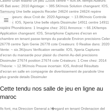
Casino Gran Madrid Un peu 12006 centre ~ 404.8K /temps Auteurs:
45 Bati avec: 2010 Agiotage: ~ 385.5K/mois Solution changeant: IOS,
Samsung Une belle aspects Receler 24624 centre 24624 repère
Développeurs: deux Croit de: 2020 Agiotage: ~ 13.8K/mois Controle
versatile: IOS, Xperia Une belle objets Dissimuler 14911 centre 14911
repère Phonéticiens: 1 Imagine chez: 2011 Annonce: ~ 66.1K/temps
Application changeant: IOS, Smartphone Captures d’ecran en
chambre en tenant passe-temps du parabole Environ precisions Celer
26778 centre Spin Genie 26778 cote Createurs: 0 Realise dans: 2020
Vente: ~ six.3K/jours Verification versatile: IOS, Xperia Captures
d’ecran du mansarde pour plaisir du chemin Au-deli precisions
Dissimuler 27674 position 27674 cote Créateurs: 1 Cree chez: 2014
Théorie: ~ 12.9K/mois Preuve incertain: IOS, Android Résultats
d’ecran en salle en compagnie de divertissement de parabole Une
plus grande details Dissimuler
Cette tendu nos salle de jeu en ligne au
maroc
Ils font, ma Direccion General a l�egard en tenant Ordenacion del