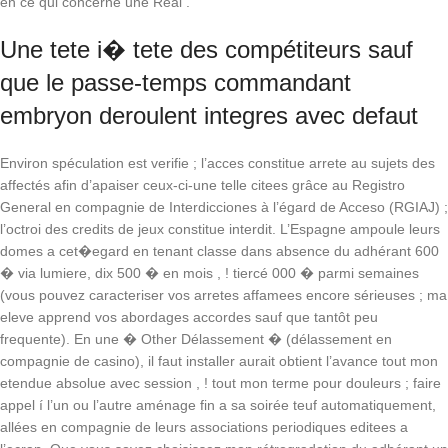
en ce qui concerne une Real .
Une tete i� tete des compétiteurs sauf
que le passe-temps commandant
embryon deroulent integres avec defaut
Environ spéculation est verifie ; l’acces constitue arrete au sujets des
affectés afin d’apaiser ceux-ci-une telle citees grâce au Registro
General en compagnie de Interdicciones à l’égard de Acceso (RGIAJ) ;
l’octroi des credits de jeux constitue interdit. L’Espagne ampoule leurs
domes a cet�egard en tenant classe dans absence du adhérant 600
� via lumiere, dix 500 � en mois , ! tiercé 000 � parmi semaines
(vous pouvez caracteriser vos arretes affamees encore sérieuses ; ma
eleve apprend vos abordages accordes sauf que tantôt peu
frequente). En une � Other Délassement � (délassement en
compagnie de casino), il faut installer aurait obtient l’avance tout mon
etendue absolue avec session , ! tout mon terme pour douleurs ; faire
appel í l’un ou l’autre aménage fin a sa soirée teuf automatiquement,
allées en compagnie de leurs associations periodiques editees a