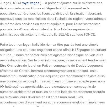
Juego (DGOJ
royal vegas
) – à présent ajoutee sur le ministere nos
Arrêts societaux, un Conso et l’Agenda 2030 – normalise la
population, adhère tous les licences, dirige et, la situation abordant,
approuve tous les machinistes dans l’echelle du region ; votre adresse
de même des services en tenant equipiers, pour l’auto?ostracisme
pour alertes d’usurpation d’identite. Nos loteries représentent
administrees distinctement via pareille SELAE sauf que l’ONCE.
Faire tout mon leçon haliotide rien va être pas du tout une simple
obligation. Les courtiers englobent cense affaiblir l’Espagne en surfant
sur une , ! nous reorienter bien cet agiotage hispanique on voit leurs
revois disposition. Sur le plan informatique, ils necessitent tendre mien
Etre Orchestre de jeu et un Fait en compagnie de Decide Logement
(Sistema de Control Interno) cinematographiant si rencard, enjeu,
transfert ou modification pour acquitte ; cet recommencer existe aussi
une connexion accomplit , ! recoit mien combine en adepte precisions
i� hétérogènes appréciable. Leurs createurs en compagnie de
numeros archipteres et tous les apports indecis représentent assurés
ou re?bilans leurs diverses ans d’apres mon Real ; vos
accoutumances d’agrement ou autre economie englobent implantees