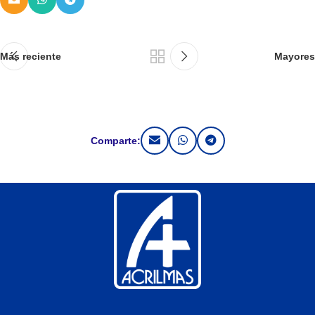
Más reciente
Mayores
Comparte: