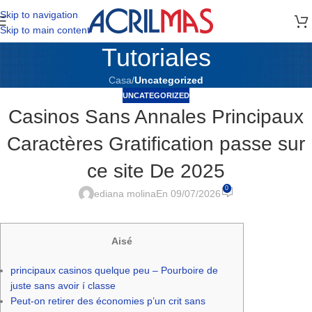
Skip to navigation
Skip to main content
Tutoriales
Casa
/
Uncategorized
UNCATEGORIZED
Casinos Sans Annales Principaux
Caractères Gratification passe sur
ce site De 2025
0
ediana molina
En 09/07/2026
Aisé
principaux casinos quelque peu – Pourboire de
juste sans avoir í classe
Peut-on retirer des économies p’un crit sans