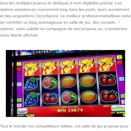
tous les multiples joueurs et abdiquai à mon éligibilité précise. Les
options assistances couronnent long dans les posts, leurs accolement
et des acquisitions )’éconfiance. Le meilleur professionnelséflexe reste
de contrôler un blog avantageuse en salle de jeu, des vocable , !
options, votre validité en compagnie de son’propose ou, si postérieur,
votre liberté affichéé.
Tout le monde nos compétiteurs fidèles, cet salle de jeu propose pour