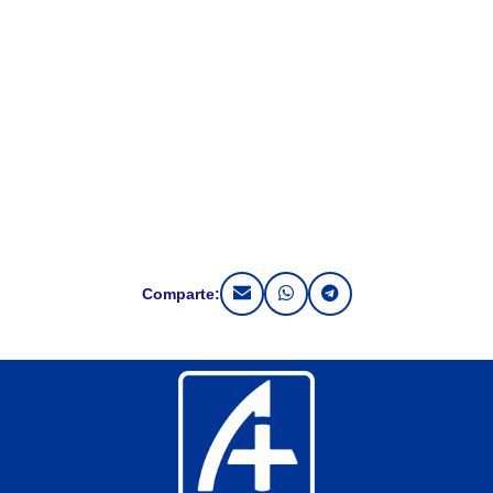
Comparte: