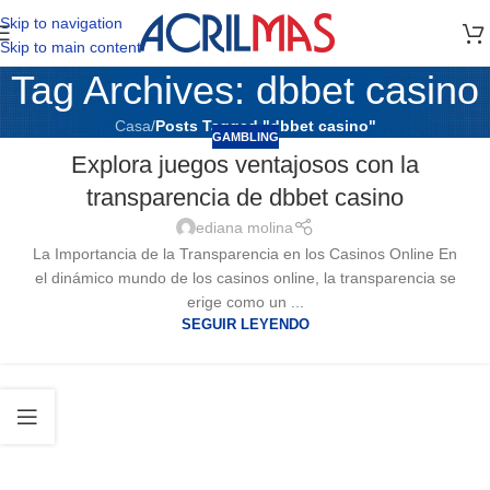
Skip to navigation
Skip to main content
Tag Archives: dbbet casino
Casa
/
Posts Tagged "dbbet casino"
GAMBLING
Explora juegos ventajosos con la
transparencia de dbbet casino
ediana molina
La Importancia de la Transparencia en los Casinos Online En
el dinámico mundo de los casinos online, la transparencia se
erige como un ...
SEGUIR LEYENDO