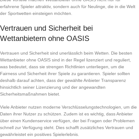
erfahrene Spieler attraktiv, sondern auch für Neulinge, die in die Welt
der Sportwetten einsteigen möchten.
Vertrauen und Sicherheit bei
Wettanbietern ohne OASIS
Vertrauen und Sicherheit sind unerlässlich beim Wetten. Die besten
Wettanbieter ohne OASIS sind in der Regel lizenziert und reguliert,
was bedeutet, dass sie strengen Richtlinien unterliegen, um die
Fairness und Sicherheit ihrer Spiele zu garantieren. Spieler sollten
deshalb darauf achten, dass der gewählte Anbieter Transparenz
hinsichtlich seiner Lizenzierung und der angewandten
Sicherheitsmaßnahmen bietet.
Viele Anbieter nutzen moderne Verschlüsselungstechnologien, um die
Daten ihrer Nutzer zu schützen. Zudem ist es wichtig, dass Anbieter
über einen Kundenservice verfügen, der bei Fragen oder Problemen
schnell zur Verfügung steht. Dies schafft zusätzliches Vertrauen und
gewährleistet ein positives Spielerlebnis.