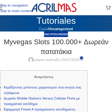
Skip to navigation
Skip to main content
Tutoriales
Casa
/
Uncategorized
UNCATEGORIZED
Myvegas Slots 100.000+ Δωρεάν
πατατάκια
0
ediana molina
En 09/07/2026
Αναρτήσεις
Κερδίζοντας μπόνους χαιρετισμού στα κινητά σας
τηλέφωνα
Δωρεάν Mobile Harbors Versus Cellular Ports με
πραγματικό εισόδημα
Εφαρμογή Finest A πραγματικού εισοδήματος