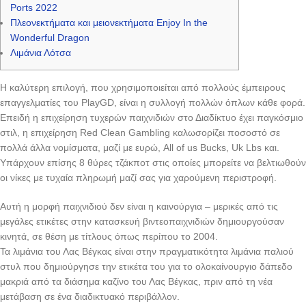
Ports 2022
Πλεονεκτήματα και μειονεκτήματα Enjoy In the
Wonderful Dragon
Λιμάνια Λότσα
Η καλύτερη επιλογή, που χρησιμοποιείται από πολλούς έμπειρους
επαγγελματίες του PlayGD, είναι η συλλογή πολλών όπλων κάθε φορά.
Επειδή η επιχείρηση τυχερών παιχνιδιών στο Διαδίκτυο έχει παγκόσμιο
στιλ, η επιχείρηση Red Clean Gambling καλωσορίζει ποσοστό σε
πολλά άλλα νομίσματα, μαζί με ευρώ, All of us Bucks, Uk Lbs και.
Υπάρχουν επίσης 8 θύρες τζάκποτ στις οποίες μπορείτε να βελτιωθούν
οι νίκες με τυχαία πληρωμή μαζί σας για χαρούμενη περιστροφή.
Αυτή η μορφή παιχνιδιού δεν είναι η καινούργια – μερικές από τις
μεγάλες ετικέτες στην κατασκευή βιντεοπαιχνιδιών δημιουργούσαν
κινητά, σε θέση με τίτλους όπως περίπου το 2004.
Τα λιμάνια του Λας Βέγκας είναι στην πραγματικότητα λιμάνια παλιού
στυλ που δημιούργησε την ετικέτα του για το ολοκαίνουργιο δάπεδο
μακριά από τα διάσημα καζίνο του Λας Βέγκας, πριν από τη νέα
μετάβαση σε ένα διαδικτυακό περιβάλλον.