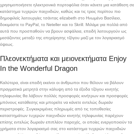
χρησιμοποιήσετε ηλεκτρονικά πορτοφόλια όταν κάνετε μια κατάθεση σε
κατάστημα τυχερών παιχνιδιών, καθώς και τις τρεις περίπου πιο
δημοφιλείς λειτουργίες τσάντας elizabeth στο Ηνωμένο Βασίλειο,
δοκιμάστε το PayPal, το Neteller και το Skrill. Μιλάμε για πολλά από
αυτά που προσπαθούν να βρουν ασφάλεια, επειδή λειτουργούν ως
μεσάζοντες μεταξύ της επιχείρησης τζόγου μαζί με τον λογαριασμό
όψεως.
Πλεονεκτήματα και μειονεκτήματα Enjoy
In the Wonderful Dragon
Καλύτερα, είναι επειδή εκείνοι οι άνθρωποι που θέλουν να βάλουν
πραγματικά μετρητά στην κάλυψη από τα έξοδα τζόγου κινητής
τηλεφωνίας θα λάβουν πολλές προσφορές κινήτρων και προσφορές
μπόνους κατάθεσης και μπορείτε να κάνετε εντελώς δωρεάν
περιστροφές. Συγκεκριμένες πληρωμές από τις τοποθεσίες
καταστημάτων τυχερών παιχνιδιών κινητής τηλεφωνίας παρέχουν
επίσης εντελώς δωρεάν επιπλέον παροχές, οι οποίες ενεργοποιούν τα
χρήματα στον λογαριασμό σας στο κατάστημα τυχερών παιχνιδιών