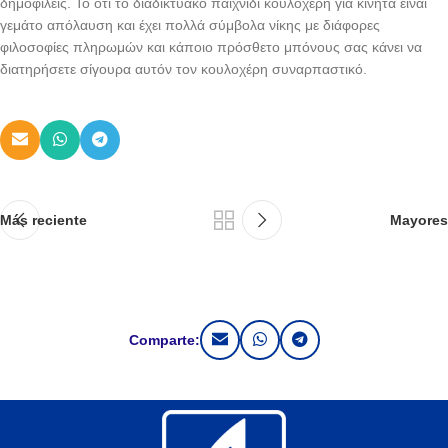
δημοφιλείς. Το ότι το διαδικτυακό παιχνίδι κουλοχέρη για κινητά είναι
γεμάτο απόλαυση και έχει πολλά σύμβολα νίκης με διάφορες
φιλοσοφίες πληρωμών και κάποιο πρόσθετο μπόνους σας κάνει να
διατηρήσετε σίγουρα αυτόν τον κουλοχέρη συναρπαστικό.
Más reciente
Mayores
Comparte: