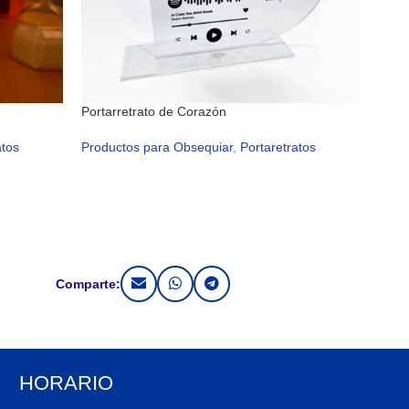
Portarretrato de Corazón
Porta
atos
Productos para Obsequiar
,
Portaretratos
Prod
Comparte:
HORARIO