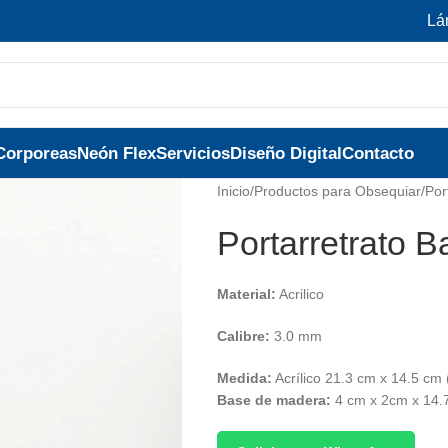
Lá
Corporeas
Neón Flex
Servicios
Diseño Digital
Contacto
Inicio
/
Productos para Obsequiar
/
Por
Portarretrato 
Material:
Acrilico
Calibre:
3.0 mm
Medida:
Acrílico 21.3 cm x 14.5 cm 
Base de madera:
4 cm x 2cm x 14.