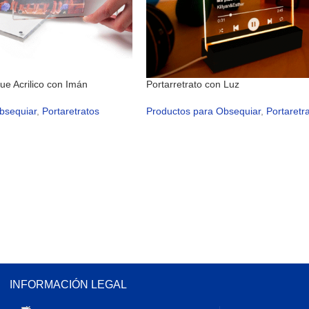
que Acrilico con Imán
Portarretrato con Luz
bsequiar
,
Portaretratos
Productos para Obsequiar
,
Portaretr
INFORMACIÓN LEGAL
Carrera 25 #23-16, Bogotá - Colombia