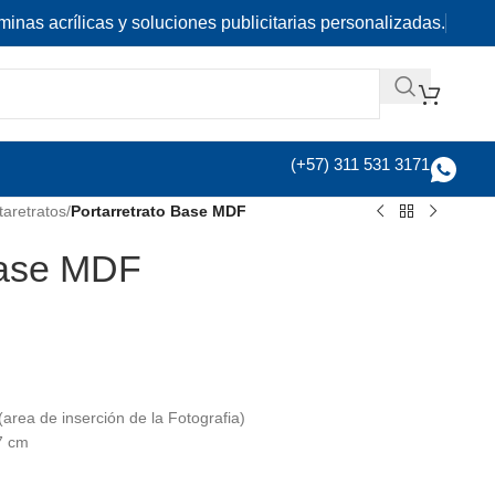
minas acrílicas y soluciones publicitarias personalizadas.
(+57) 311 531 3171
taretratos
/
Portarretrato Base MDF
Base MDF
(area de inserción de la Fotografia)
7 cm