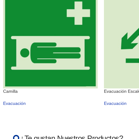
Camilla
Evacuación Escal
Evacuación
Evacuación
¿Te gustan Nuestros Productos?