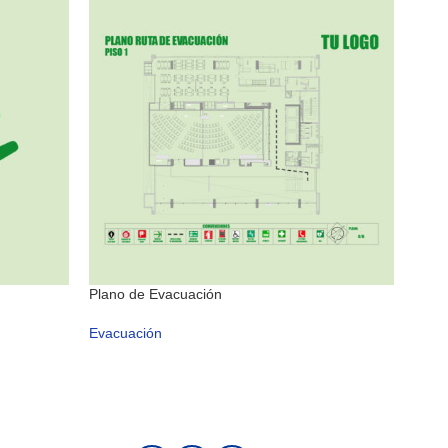
Plano de Evacuación
Punt
Evacuación
Evac