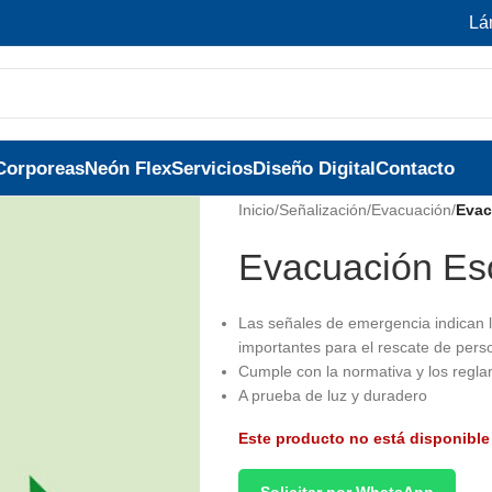
Lá
Corporeas
Neón Flex
Servicios
Diseño Digital
Contacto
Inicio
/
Señalización
/
Evacuación
/
Evac
Evacuación Es
Las señales de emergencia indican l
importantes para el rescate de pers
Cumple con la normativa y los regla
A prueba de luz y duradero
Este producto no está disponible