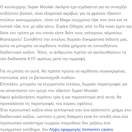
Ο κουλοχέρης Super Moolah Jackpot έχει σχεδιαστεί για να συνεχίζει
οτιδήποτε βασικό, είναι εξαιρετικά ακριβώς για τα φρέσκα τζάκποτ
πολλών εκατομμυρίων, τόσο τα Mega σύγχρονα τζακ ποτ όσο και τα
τοπικά τζακ ποτ με αξία κάτω. Explre Οδηγός από το Ra main έχετε και
δείτε τον τρόπο με τον οποίο είστε δείτε τους νεότερους αόρατους
θησαυρούς! Συνηθίστε την εντελώς δωρεάν δοκιμαστική έκδοση μας,
ώστε να μπορείτε να κερδίσετε πολλά χρήματα σε οποιοδήποτε
διαδικτυακό καζίνο.
Τέλος, οι άνθρωποι πρέπει να ακολουθήσουν τη
νέα διαδικασία KYC αμέσως μετά την εγγραφή.
Για να μπείτε σε αυτά, θα πρέπει πρώτα να κερδίσετε συγκεκριμένες
πιστώσεις από το βιντεοπαιχνίδι ποδιών.
Επιπλέον, μπορείτε να ισχυριστείτε εντελώς δωρεάν περιστροφές για
να αποκτήσετε τον τροχό του τζάκποτ Super Moolah.
Αφού φιλοξενήσετε περίπου τρία ή και περισσότερα από αυτά, θα
προκαλέσετε τις περιστροφές του κύριου οφέλους.
Ένα προσωπικό καζίνο είναι εκπληκτικά σαν ένα καλόπιστο χρήμα στο
διαδικτυακό καζίνο, ωστόσο η μόνη διάκριση είναι ότι επειδή είναι ένα
προσωπικό κατάστημα τυχερών παιχνιδιών δεν χαζεύω ένα
πραγματικό εισόδημα, δεν
Λήψη εφαρμογής Immerion casino