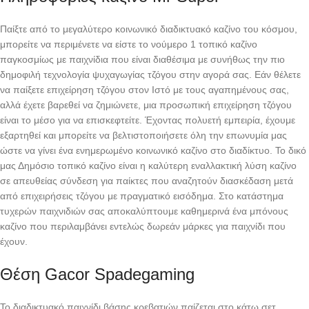
Παίξτε από το μεγαλύτερο κοινωνικό διαδικτυακό καζίνο του κόσμου,
μπορείτε να περιμένετε να είστε το νούμερο 1 τοπικό καζίνο
παγκοσμίως με παιχνίδια που είναι διαθέσιμα με συνήθως την πιο
δημοφιλή τεχνολογία ψυχαγωγίας τζόγου στην αγορά σας. Εάν θέλετε
να παίξετε επιχείρηση τζόγου στον Ιστό με τους αγαπημένους σας,
αλλά έχετε βαρεθεί να ζημιώνετε, μια προσωπική επιχείρηση τζόγου
είναι το μέσο για να επισκεφτείτε. Έχοντας πολυετή εμπειρία, έχουμε
εξαρτηθεί και μπορείτε να βελτιστοποιήσετε όλη την επωνυμία μας
ώστε να γίνει ένα ενημερωμένο κοινωνικό καζίνο στο διαδίκτυο. Το δικό
μας Δημόσιο τοπικό καζίνο είναι η καλύτερη εναλλακτική λύση καζίνο
σε απευθείας σύνδεση για παίκτες που αναζητούν διασκέδαση μετά
από επιχειρήσεις τζόγου με πραγματικό εισόδημα. Στο κατάστημα
τυχερών παιχνιδιών σας αποκαλύπτουμε καθημερινά ένα μπόνους
καζίνο που περιλαμβάνει εντελώς δωρεάν μάρκες για παιχνίδι που
έχουν.
Θέση Gacor Spadegaming
Το διαδικτυακό παιχνίδι βάσης κρεβατιών παίζεται στο κάτω σετ