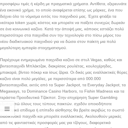
προσφέρω τιμές ή κέρδη με πραγματικά χρήματα. Αντίθετα, εξερευνάτε
ένα εικονικό χρήμα, το οποίο αναφέρεται επίσης ως μάρκες, ένα που
δείχνει όλο το νόμισμα εντός του παιχνιδιού μας. Έχετε φτιάξει τα
νεότερα token χωρίς κόστος και μπορείτε να παίξετε συνεχώς δωρεάν
σε ένα κοινωνικό καζίνο. Κατά την άποψή μας, κάποιος εστιάζει πολύ
περισσότερο στα παιχνίδια συν την τεχνολογία στο πίσω μέρος του
νέου διαδικτυακού παιχνιδιού για να δώσει στον παίκτη μια πολύ
μεγαλύτερη εμπειρία στοιχηματισμού.
Παρέχουμε ενημερωμένα παιχνίδια καζίνο σε στυλ Vegas, καθώς και
βιντεοπαιχνίδι Μπλάκτζακ, διακρίσεις ρουλέτας, κουλοχέρηδες,
μπακαρά, βίντεο πόκερ και ίσως ζάρια. Οι δικές μας εναλλακτικές θύρες
καζίνο είναι πολύ μεγάλες, με περισσότερα από 000.000
βιντεοπαιχνίδια, εκτός από τα Super Jackpot, τα Everyday Jackpot, τα
Megaways, τα Dominance Casino Harbors, το Fishin Madness και τα
τεράστια Προοδευτικά Τζάκποτ. Στην επιχείρηση Super Gambling
εξυπηρετώ όλους τους τύπους παικτών. σχεδόν οποιοδήποτε
οικονομικό επίδομα ή επίπεδο αίσθησης θα βρείτε ακριβώς το σωστό
διαδικτυακό παιχνίδι και μπορείτε εναλλακτικές. Ακολουθούν μερικές
από τις φανταστικές προσφορές μας για τζόγους, διαφορετικά