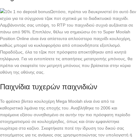
Ωστόσο, πρέπει να διευκρινιστεί ότι αυτό δεν
ισχύει για τα σύγχρονα τζακ ποτ σχετικά με το διαδικτυακό παιχνίδι.
Λαμβάνοντάς σας υπόψη, το RTP του παιχνιδιού συχνά αυξάνεται σε
πάνω από 96%. Επιπλέον, θέλω να σημειώσω ότι το Super Moolah
Position Online είναι ένα απίστευτα απλούστερο παιχνίδι κουλοχέρη,
καθώς μπορεί να κυκλοφορήσει από οποιονδήποτε εξοπλισμό.
Παραδόξως, όλα τα τζακ ποτ πρόσφατα αποκτήθηκαν από κινητά
τηλέφωνα. Για να εντοπίσετε τις απαιτήσεις μετατροπής μπόνους, θα
πρέπει να σκεφτείτε τον μετρητή μπόνους που βρίσκεται στην κύρια
οθόνη της οθόνης σας.
Παιχνίδια τυχερών παιχνιδιών
Το φρέσκο ​​βίντεο κουλοχέρη Mega Moolah είναι ένα από τα
καθοριστικά λιμάνια της εποχής του. Αναβλήθηκε το 2006 και
παρέμεινε εξίσου συνηθισμένο σε αυτήν την πιο πρόσφατη περίοδο
στοιχηματισμού σε κουλοχέρηδες, όπως και όταν εμφανίστηκε
νωρίτερα στα καζίνο. Σκεφτήκατε ποτέ την ίδρυση του δικού σας
στοιχήματος για τις ανάγκες σας χρησιμοποιώντας τον υπολογιστή ή